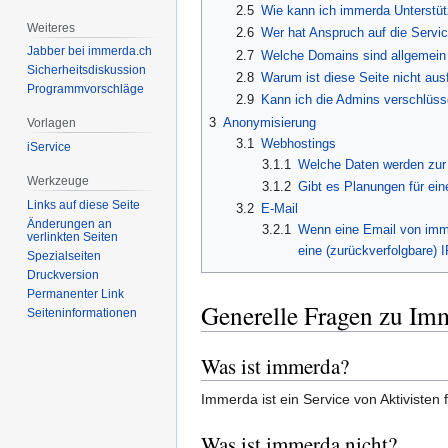
2.5
Wie kann ich immerda Unterstü
Weiteres
2.6
Wer hat Anspruch auf die Servi
Jabber bei immerda.ch
2.7
Welche Domains sind allgemein
Sicherheitsdiskussion
2.8
Warum ist diese Seite nicht ausf
Programmvorschläge
2.9
Kann ich die Admins verschlüsse
3
Anonymisierung
Vorlagen
3.1
Webhostings
iService
3.1.1
Welche Daten werden zur Z
Werkzeuge
3.1.2
Gibt es Planungen für ei
Links auf diese Seite
3.2
E-Mail
Änderungen an
3.2.1
Wenn eine Email von imme
verlinkten Seiten
eine (zurückverfolgbare) 
Spezialseiten
Druckversion
Permanenter Link
Generelle Fragen zu Im
Seiten­informationen
Was ist immerda?
Immerda ist ein Service von Aktivisten
Was ist immerda nicht?