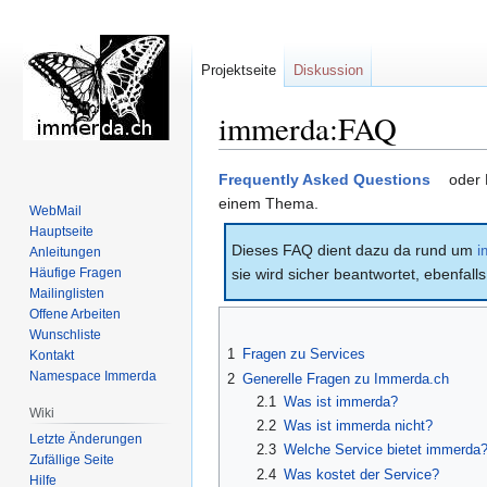
Projektseite
Diskussion
immerda:FAQ
Zur
Zur
Frequently Asked Questions
oder 
Navigation
Suche
einem Thema.
WebMail
springen
springen
Hauptseite
Dieses FAQ dient dazu da rund um
i
Anleitungen
Häufige Fragen
sie wird sicher beantwortet, ebenfalls
Mailinglisten
Offene Arbeiten
Wunschliste
1
Fragen zu Services
Kontakt
Namespace Immerda
2
Generelle Fragen zu Immerda.ch
2.1
Was ist immerda?
Wiki
2.2
Was ist immerda nicht?
Letzte Änderungen
2.3
Welche Service bietet immerda
Zufällige Seite
2.4
Was kostet der Service?
Hilfe