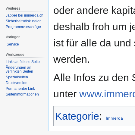
oder andere kapit
Weiteres
Jabber bei immerda.ch
Sicherheitsdiskussion
deshalb froh um j
Programmvorschläge
Vorlagen
ist für alle da un
iService
Werkzeuge
werden.
Links auf diese Seite
Änderungen an
verlinkten Seiten
Alle Infos zu den
Spezialseiten
Druckversion
Permanenter Link
unter
www.immerd
Seiten­informationen
Kategorie
:
Immerda