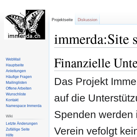
Projektseite
Diskussion
immerda:Site 
Finanzielle Unt
Zur
Zur
WebMail
Navigation
Suche
Hauptseite
springen
springen
Anleitungen
Häufige Fragen
Das Projekt Immer
Mailinglisten
Offene Arbeiten
Wunschliste
auf die Unterstütz
Kontakt
Namespace Immerda
Spenden werden in
Wiki
Letzte Änderungen
Verein vefolgt k
Zufällige Seite
Hilfe