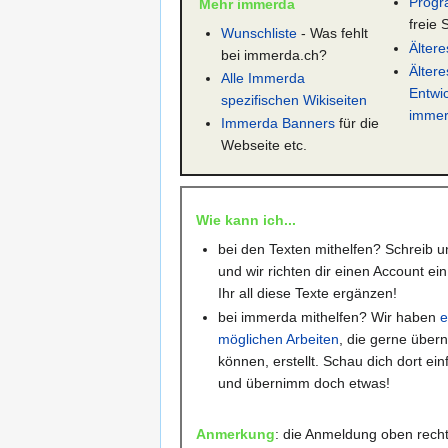
Prog
Mehr immerda
freie 
Wunschliste
- Was fehlt
Ältere
bei immerda.ch?
Ältere
Alle Immerda
Entwi
spezifischen Wikiseiten
immer
Immerda Banners
für die
Webseite etc.
Wie kann ich...
bei den Texten mithelfen? Schreib u
und wir richten dir einen Account e
Ihr all diese Texte ergänzen!
bei immerda mithelfen? Wir haben
e
möglichen Arbeiten
, die gerne übe
können, erstellt. Schau dich dort e
und übernimm doch etwas!
Anmerkung
: die Anmeldung oben recht