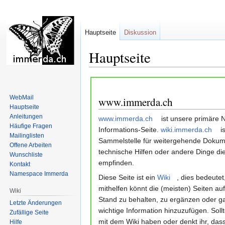
Hauptseite
Diskussion
Hauptseite
Zur
Zur
Navigation
Suche
WebMail
www.immerda.ch
springen
springen
Hauptseite
Anleitungen
www.immerda.ch
ist unsere primäre 
Häufige Fragen
Informations-Seite.
wiki.immerda.ch
is
Mailinglisten
Sammelstelle für weitergehende Dokum
Offene Arbeiten
technische Hilfen oder andere Dinge die 
Wunschliste
empfinden.
Kontakt
Namespace Immerda
Diese Seite ist ein
Wiki
, dies bedeutet
mithelfen könnt die (meisten) Seiten au
Wiki
Stand zu behalten, zu ergänzen oder ga
Letzte Änderungen
wichtige Information hinzuzufügen. Soll
Zufällige Seite
mit dem Wiki haben oder denkt ihr, dass 
Hilfe