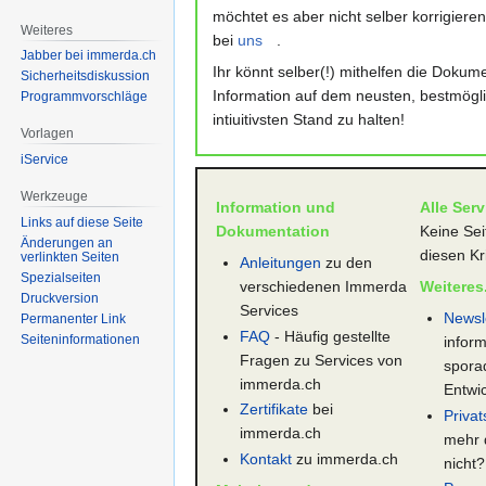
möchtet es aber nicht selber korrigiere
Weiteres
bei
uns
.
Jabber bei immerda.ch
Ihr könnt selber(!) mithelfen die Dokum
Sicherheitsdiskussion
Information auf dem neusten, bestmögl
Programmvorschläge
intiuitivsten Stand zu halten!
Vorlagen
iService
Werkzeuge
Information und
Alle Serv
Links auf diese Seite
Dokumentation
Keine Se
Änderungen an
diesen Kri
verlinkten Seiten
Anleitungen
zu den
Spezialseiten
verschiedenen Immerda
Weiteres.
Druckversion
Services
Newsl
Permanenter Link
FAQ
- Häufig gestellte
Seiten­informationen
infor
Fragen zu Services von
spora
immerda.ch
Entwi
Zertifikate
bei
Priva
immerda.ch
mehr 
Kontakt
zu immerda.ch
nicht?