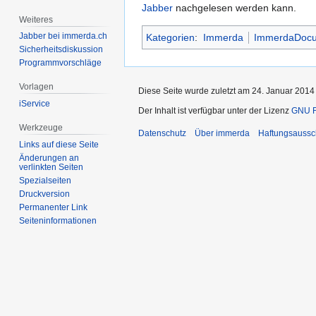
Jabber
nachgelesen werden kann.
Weiteres
Jabber bei immerda.ch
Kategorien
:
Immerda
ImmerdaDocum
Sicherheitsdiskussion
Programmvorschläge
Vorlagen
Diese Seite wurde zuletzt am 24. Januar 2014
iService
Der Inhalt ist verfügbar unter der Lizenz
GNU F
Werkzeuge
Datenschutz
Über immerda
Haftungsaussc
Links auf diese Seite
Änderungen an
verlinkten Seiten
Spezialseiten
Druckversion
Permanenter Link
Seiten­informationen