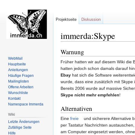
Projektseite
Diskussion
immerda:Skype
Warnung
Zur
Zur
Navigation
Suche
WebMail
Früher hatten wir auf diesem Wiki die
springen
springen
Hauptseite
hatten jedoch schon damals darauf hi
Anleitungen
Ebay
hat sich die Software weiterentwi
Häufige Fragen
Mailinglisten
wurde, dass eine zusätzlich mit Skype 
Offene Arbeiten
Bereits 2006 wurde auf massive Siche
Wunschliste
Skype nicht mehr empfehlen
!
Kontakt
Namespace Immerda
Alternativen
Wiki
Eine
freie
und sicherere Alternative b
Letzte Änderungen
per Tastatur Nachrichten austauschen, 
Zufällige Seite
am Computer eingesetzt werden, ohne g
Hilfe