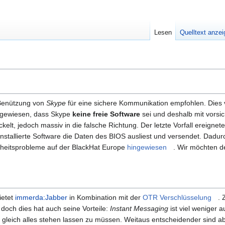
Lesen
Quelltext anze
 Benützung von
Skype
für eine sichere Kommunikation empfohlen. Dies 
ngewiesen, dass Skype
keine freie Software
sei und deshalb mit vorsic
ckelt, jedoch massiv in die falsche Richtung. Der letzte Vorfall ereign
installierte Software die Daten des BIOS ausliest und versendet. Dadurc
rheitsprobleme auf der BlackHat Europe
hingewiesen
. Wir möchten de
ietet
immerda:Jabber
in Kombination mit der
OTR Verschlüsselung
. 
doch dies hat auch seine Vorteile:
Instant Messaging
ist viel weniger 
leich alles stehen lassen zu müssen. Weitaus entscheidender sind aber