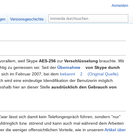
Anmelden
Suche
igen
Versionsgeschichte
vorallem, weil Skype
AES-256
zur
Verschlüsselung
brauchte. Wir
htig zu geniessen sei. Seit der
Übernahme
von Skype durch
ete sich im Februar 2007, bei dem
bekannt
2
(Original Quelle)
h wird eine eindeutige Idendifikation der Benutzerin möglich.
shalb hier an dieser Stelle
ausdrücklich den Gebrauch von
Zwar lässt sich damit kein Telefongespräch führen, sondern "nur"
aufdringlich bzw. störend und kann auch mal während dem Arbeiten
 die weniger offensichtlichen Vorteile, wie in unserem
Artikel über